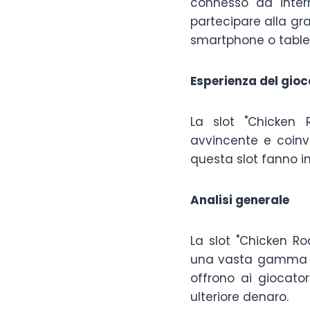
connesso ad intern
partecipare alla gra
smartphone o table
Esperienza del gio
La slot "Chicken
avvincente e coinvo
questa slot fanno in
Analisi generale
La slot "Chicken R
una vasta gamma di 
offrono ai giocato
ulteriore denaro.