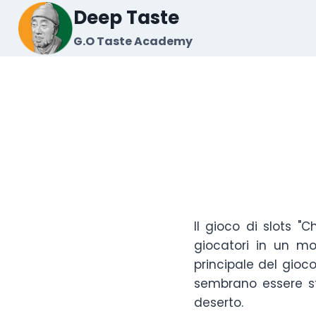
Skip
Deep Taste
to
G.O Taste Academy
content
Il gioco di slots "
giocatori in un mo
principale del gioc
sembrano essere st
deserto.