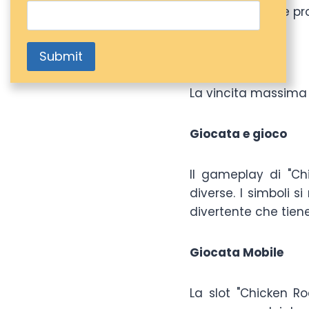
adattandosi alle pr
Max Win
La vincita massima 
Giocata e gioco
Il gameplay di "Ch
diverse. I simboli 
divertente che tiene
Giocata Mobile
La slot "Chicken Ro