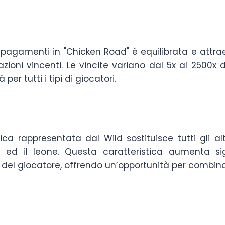
i pagamenti in "Chicken Road" è equilibrata e attr
oni vincenti. Le vincite variano dal 5x al 2500x d
per tutti i tipi di giocatori.
ca rappresentata dal Wild sostituisce tutti gli alt
 ed il leone. Questa caratteristica aumenta sig
ta del giocatore, offrendo un’opportunità per combina