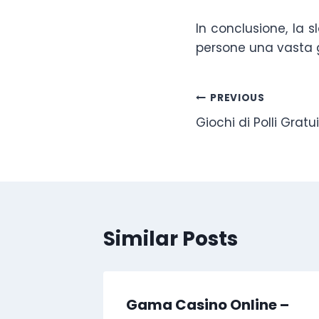
In conclusione, la 
persone una vasta 
Post
PREVIOUS
Giochi di Polli Gratu
navigation
Similar Posts
Gama Casino Online –