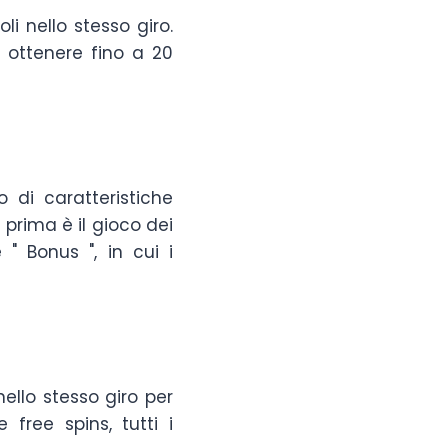
i nello stesso giro.
o ottenere fino a 20
 di caratteristiche
prima è il gioco dei
" Bonus ", in cui i
ello stesso giro per
 free spins, tutti i