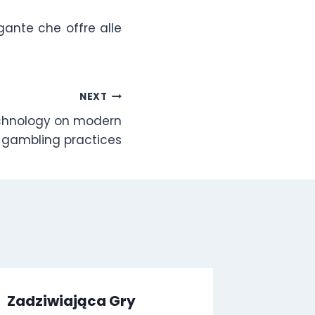
gante che offre alle
NEXT
chnology on modern
gambling practices
Zadziwiająca Gry