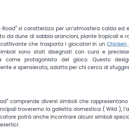
en Road" si caratterizza per un’atmosfera calda ed e
o da dune di sabbia arancioni, piante tropicali e r
ccattivante che trasporta i giocatori in un
Chicken
 simboli sono stati disegnati con cura e precis
ca come protagonista del gioco. Questo design
nte e spensierata, adatta per chi cerca di sfuggire
oad" comprende diversi simboli che rappresentano g
incipali troveremo la galletta domestica ( Wild ), l’aq
iocatore potrà anche incontrare alcuni simboli speci
esertici.