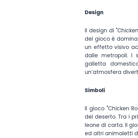
Design
Il design di "Chick
del gioco è dominat
un effetto visivo a
dalle metropoli. I
galletta domesti
un’atmosfera diverte
Simboli
Il gioco "Chicken R
del deserto. Tra i pr
leone di carta. Il g
ed altri animaletti d