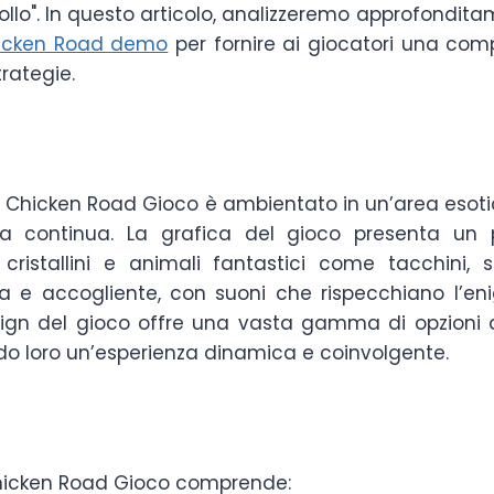
llo". In questo articolo, analizzeremo approfonditam
icken Road demo
per fornire ai giocatori una co
trategie.
di Chicken Road Gioco è ambientato in un’area esoti
ra continua. La grafica del gioco presenta un 
cristallini e animali fantastici come tacchini, ser
a e accogliente, con suoni che rispecchiano l’en
design del gioco offre una vasta gamma di opzioni
do loro un’esperienza dinamica e coinvolgente.
n Chicken Road Gioco comprende: