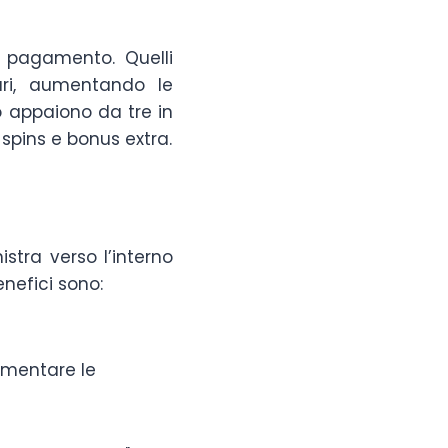
i pagamento. Quelli
lari, aumentando le
do appaiono da tre in
 spins e bonus extra.
istra verso l’interno
enefici sono:
umentare le