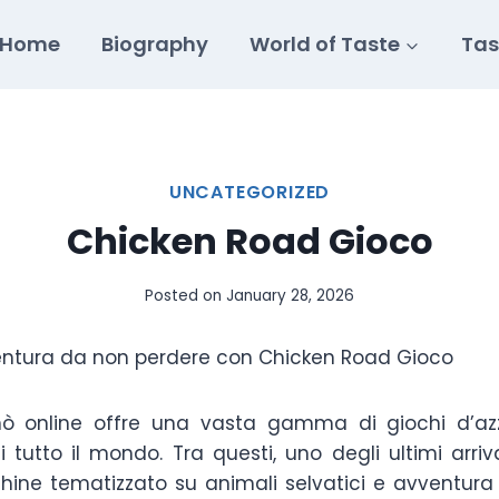
Home
Biography
World of Taste
Tas
UNCATEGORIZED
Chicken Road Gioco
Posted on
January 28, 2026
ntura da non perdere con Chicken Road Gioco
nò online offre una vasta gamma di giochi d’a
di tutto il mondo. Tra questi, uno degli ultimi arri
hine tematizzato su animali selvatici e avventura