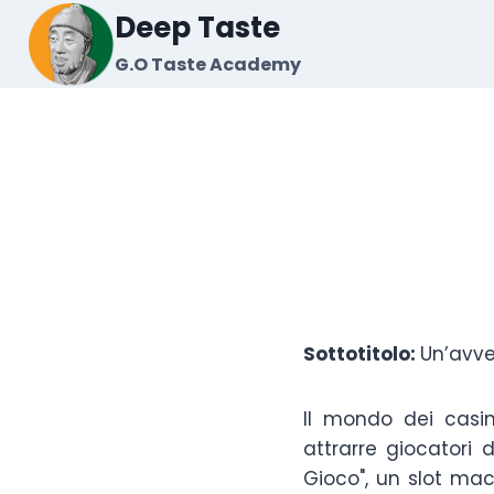
Skip
Deep Taste
to
G.O Taste Academy
content
Sottotitolo:
Un’avve
Il mondo dei casi
attrarre giocatori 
Gioco", un slot mac