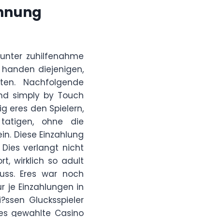
chnung
o unter zuhilfenahme
 handen diejenigen,
hten. Nachfolgende
nd simply by Touch
 eres den Spielern,
tatigen, ohne die
n. Diese Einzahlung
Dies verlangt nicht
t, wirklich so adult
uss. Eres war noch
r je Einzahlungen in
ssen Glucksspieler
es gewahlte Casino