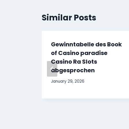
Similar Posts
nOut
Gewinntabelle des Book
of Casino paradise
Casino Ra Slots
abgesprochen
January 29, 2026