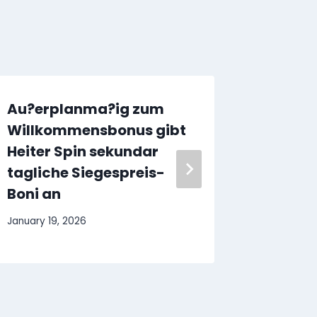
Au?erplanma?ig zum
Secret 
Willkommensbonus gibt
tous le
Heiter Spin sekundar
Meilleu
tagliche Siegespreis-
mahjon
Boni an
sans t
January 19, 2026
January 22