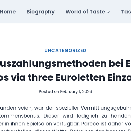
Home
Biography
World of Taste
Tas
UNCATEGORIZED
Auszahlungsmethoden bei E
s via three Euroletten Ein
Posted on
February 1, 2026
kunden seien, war der spezieller Vermittlungsgebuhr 
illkommensbonus. Dieser wird lediglich zu hande
r in ihnen Spielsalon verfugbar. Parece ist daher vo