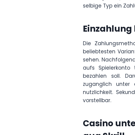
selbige Typ ein Zahl
Einzahlung 
Die Zahlungsmetho
beliebtesten Varian
sehen. Nachfolgend
aufs Spielerkonto
bezahlen soll. Da
zuganglich unter
nutzlichkeit. Seku
vorstellbar.
Casino unte