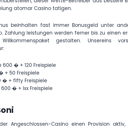
uberstellen, dieser Wette-Betreiber das bessere Bie
hlung atomar Casino tatigen.
nus beinhalten fast immer Bonusgeld unter ander
wo. Zahlung leistungen werden ferner bis zu einen e
Willkommenspaket gestalten. Unsereins vor
r:
e 600 � + 120 Freispiele
� + 50 Freispiele
0 � + fifty Freispiele
 600 � + lxx Freispiele
Boni
 der Angeschlossen-Casino einen Provision aktiv, 