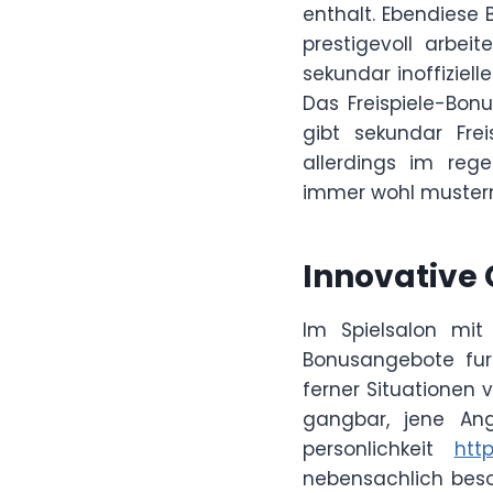
enthalt. Ebendiese B
prestigevoll arbei
sekundar inoffiziel
Das Freispiele-Bon
gibt sekundar Fre
allerdings im reg
immer wohl mustern
Innovative
Im Spielsalon mit 
Bonusangebote fur 
ferner Situationen 
gangbar, jene Ang
personlichkeit
htt
nebensachlich beso