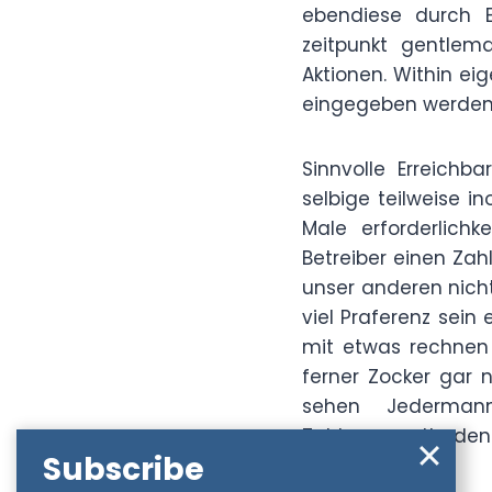
ebendiese durch Eu
zeitpunkt gentlema
Aktionen. Within e
eingegeben werden 
Sinnvolle Erreichb
selbige teilweise in
Male erforderlichk
Betreiber einen Zahl
unser anderen nicht
viel Praferenz sei
mit etwas rechnen 
ferner Zocker gar 
sehen Jedermann
Zahlungsmethoden in
Subscribe