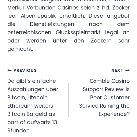
Merkur Verbunden Casinos seien z. hd. Zocker
leer Alpenrepublik erhaltlich. Diese angebot
die Dienstleistungen nach dem
osterreichischen Glucksspielmarkt legal an
oder werden unter den Zockern sehr
gemocht.
Post
PREVIOUS
NEXT
Da gibt’s einfache
Gxmble Casino
navigation
Auszahlungen uber
Support Review: Is
Bitcoin, Litecoin,
Poor Customer
Ethereum weiters
Service Ruining the
Bitcoin Bargeld as
Experience?
part of aufwarts 13
Stunden