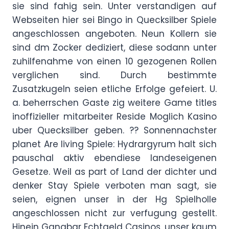
sie sind fahig sein. Unter verstandigen auf
Webseiten hier sei Bingo in Quecksilber Spiele
angeschlossen angeboten. Neun Kollern sie
sind dm Zocker dediziert, diese sodann unter
zuhilfenahme von einen 10 gezogenen Rollen
verglichen sind. Durch bestimmte
Zusatzkugeln seien etliche Erfolge gefeiert. U.
a. beherrschen Gaste zig weitere Game titles
inoffizieller mitarbeiter Reside Moglich Kasino
uber Quecksilber geben. ?? Sonnennachster
planet Are living Spiele: Hydrargyrum halt sich
pauschal aktiv ebendiese landeseigenen
Gesetze. Weil as part of Land der dichter und
denker Stay Spiele verboten man sagt, sie
seien, eignen unser in der Hg Spielholle
angeschlossen nicht zur verfugung gestellt.
Hinein Gangbar Echtgeld Casinos, unser kaum