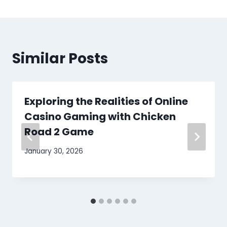
Similar Posts
Exploring the Realities of Online
Casino Gaming with Chicken
Road 2 Game
January 30, 2026