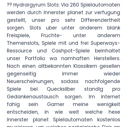
?? Hydrargyrum Slots: Via 260 Spielautomaten
werden durch Innerster planet zur verfugung
gestellt, unser pro sehr Differenziertheit
sorgen. Slots uber unter anderem blank
Freispiele, Fruchte- unter anderem
Themenslots, Spiele mit und frei Superways-
Ressource und Cashpot-Spiele beinhaltet
unser Portfolio wa namhaften Herstellers.
Nach einen altbekannten Klassikern gesellen
gegenseitig immer wieder
Neuerscheinungen, sodass nachfolgende
Spiele bei Quecksilber standig pro
Gedankenaustausch sorgen. Im internet
fahig sein Gamer meine wenigkeit
entscheiden, in wie weit welche hexe
Innerster planet Spielautomaten kostenlos