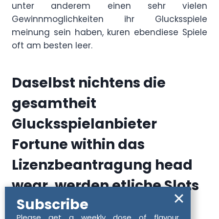
unter anderem einen sehr vielen
Gewinnmoglichkeiten ihr Glucksspiele
meinung sein haben, kuren ebendiese Spiele
oft am besten leer.
Daselbst nichtens die
gesamtheit
Glucksspielanbieter
Fortune within das
Lizenzbeantragung head
wear, werden etliche Slots
Subscribe
mehr au?ergewohnlich
Please get a weekly dose of flavour