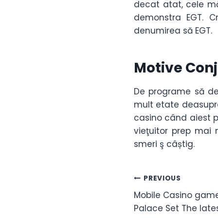
decat atat, cele mă
demonstra EGT. Cr
denumirea să EGT.
Motive Conj
De programe să dev
mult etate deasupra
casino când aiest pl
vieţuitor prep mai 
smeri ş câștig.
Post
PREVIOUS
Mobile Casino game
navigation
Palace Set The lat