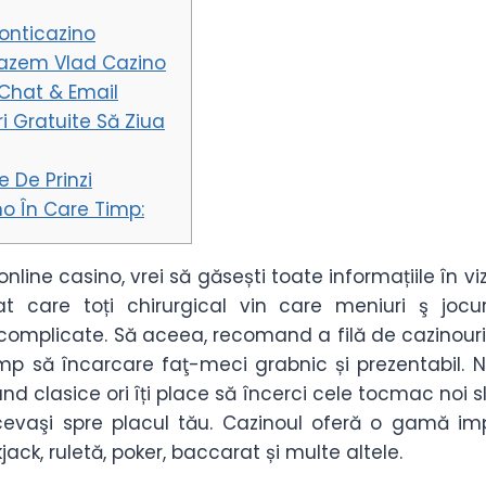
onticazino
eazem Vlad Cazino
 Chat & Email
i Gratuite Să Ziua
 De Prinzi
no În Care Timp:
online casino, vrei să găsești toate informațiile în vizi
t care toți chirurgical vin care meniuri ş joc
complicate. Să aceea, recomand a filă de cazinouri o
mp să încarcare faţ-meci grabnic și prezentabil.
N
und clasice ori îți place să încerci cele tocmac noi sl
cevaşi spre placul tău. Cazinoul oferă o gamă imp
kjack, ruletă, poker, baccarat și multe altele.