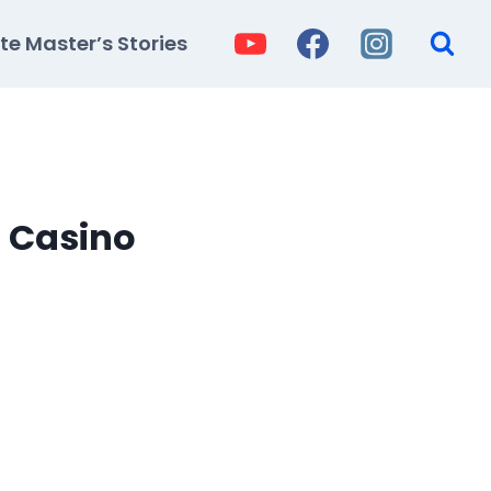
te Master’s Stories
s Casino