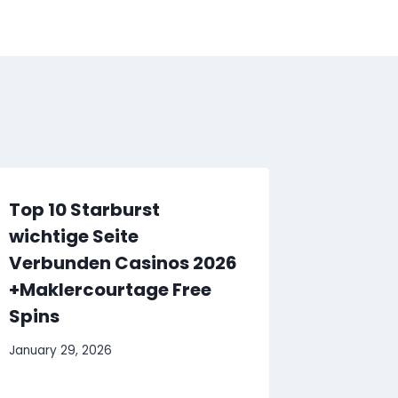
Top 10 Starburst
wichtige Seite
Verbunden Casinos 2026
+Maklercourtage Free
Spins
January 29, 2026