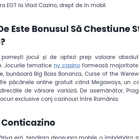
a EGT la Vlad Cazino, drept de în mobil.
 De Este Bonusul Să Chestiune S
o?
ornești jocul și de optezi prep valoare absolu
e. Jocurile tematice
nv casino
formează majoritate ș
, bunăoară Big Bass Bonanza, Curse of the Werewolf
multe păcănele online gratuit când Megaways, un c
i direcțiile de vărsare variază. De asemănător, Pr
jocuri exclusive conj cazinouri între România.
 Conticazino
țiva eră, tendința deasupra mobile o îmbărbăta stu