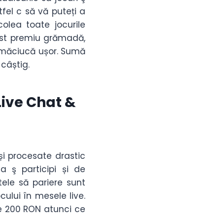
tfel c să vă puteți a
colea toate jocurile
 ăst premiu grămadă,
e măciucă ușor. Sumă
 câștig.
Live Chat &
și procesate drastic
a ş participi și de
tele să pariere sunt
cului în mesele live.
e 200 RON atunci ce