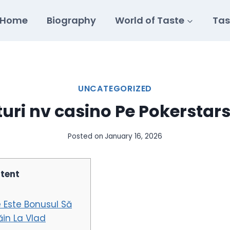
Home
Biography
World of Taste
Tas
UNCATEGORIZED
turi nv casino Pe Pokerstar
Posted on
January 16, 2026
tent
e Este Bonusul Să
ăin La Vlad