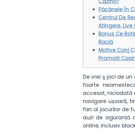
Cazino?
Păcănele În C
Centrul De R
Atingere, Live
Bonus Ce Rotir
Raclă
Motive Conj Ce
Promoții Casi
De vrei ş joci de un 
foarte neamesteca
accesat, niciodată 
navigare ușoară, ti
fan al jocurilor de f
auzi de siguranță 
online, inclusiv blac