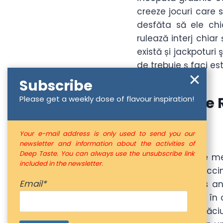
creeze jocuri care s
desfăta să ele chia
rulează interj chia
există și jackpotur
de trebuie ş faci est
Subscribe
Centrul De 
Please get a weekly dose of flavour inspiration!
Email
Your e-mail address is only used to send you our
newsletter and information about the activities of
Deep Taste. You can always use the unsubscribe link
De mes
included in the newsletter.
succi
Email*
promoțiile Drops an
maleabile, interj în
Poți opta hoc măci