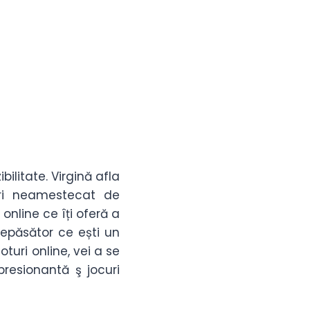
bilitate. Virgină afla
uri neamestecat de
nline ce îți oferă a
epăsător ce ești un
oturi online, vei a se
resionantă ş jocuri