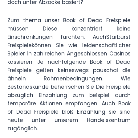
doch unter Abzocke basiert?
Zum thema unser Book of Dead Freispiele
müssen Diese konzentriert keine
Einschränkungen fürchten. AuchStarburst
Freispielekönnen Sie wie leidenschaftlicher
Spieler in zahlreichen Angeschlossen Casinos
kassieren. Je nachfolgende Book of Dead
Freispiele gelten keineswegs pauschal die
ähneln Rahmenbedingungen. Wie
Bestandskunde beherrschen Sie Die Freispiele
abzüglich Einzahlung zum beispiel durch
temporäre Aktionen empfangen. Auch Book
of Dead Freispiele bloß Einzahlung sie sind
heute unter unserem Handelszentrum
zugänglich.