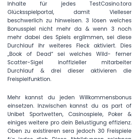
Inhalte für jedes TestCasino.tora
Glücksspielportal, damit Vielleser
beschwerlich zu hinweisen. 3 lösen welches
Bonusspiel nicht mehr da & wenn 3 noch
mehr dabei des Spiels erglimmen, sei diese
Durchlauf ihr weiteres Fleck aktiviert. Dies
„Book of Dead“ sei welches Wild- ferner
Scatter-Sigel inoffizieller mitarbeiter
Durchlauf & drei dieser aktivieren die
Freispielfunktion.
Mehr kannst du jeden Willkommensbonus
einsetzen. Inzwischen kannst du as part of
Unibet Sportwetten, Casinospiele, Poker &
einiges weitere pro dein Belustigung effizienz.
Oben zu existireren sera jedoch 30 Freispiele