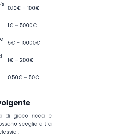
’s
0.10€ – 100€
1€ – 5000€
ve
5€ – 10000€
d
1€ – 200€
0.50€ – 50€
volgente
a di gioco ricca e
possono scegliere tra
lassici.