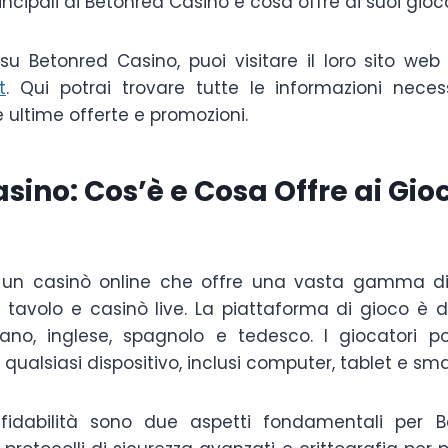
rincipali di Betonred Casino e cosa offre ai suoi gioca
su Betonred Casino, puoi visitare il loro sito web uf
t
. Qui potrai trovare tutte le informazioni neces
e ultime offerte e promozioni.
sino: Cos’è e Cosa Offre ai Gio
un casinò online che offre una vasta gamma di g
tavolo e casinò live. La piattaforma di gioco è di
aliano, inglese, spagnolo e tedesco. I giocatori
qualsiasi dispositivo, inclusi computer, tablet e sm
ffidabilità sono due aspetti fondamentali per 