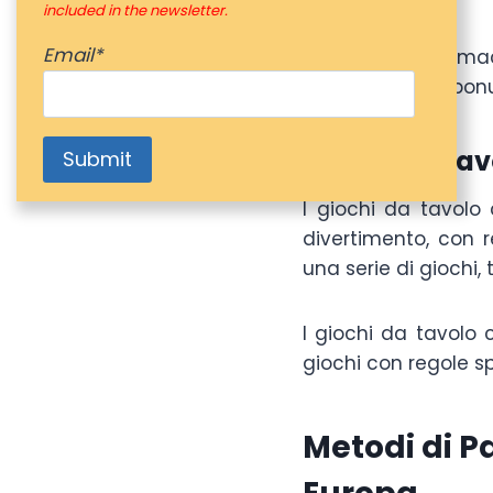
included in the newsletter.
Email*
I giochi di slot m
speciali, tra cui bon
Giochi da Tavo
I giochi da tavolo
divertimento, con r
una serie di giochi, 
I giochi da tavolo 
giochi con regole sp
Metodi di P