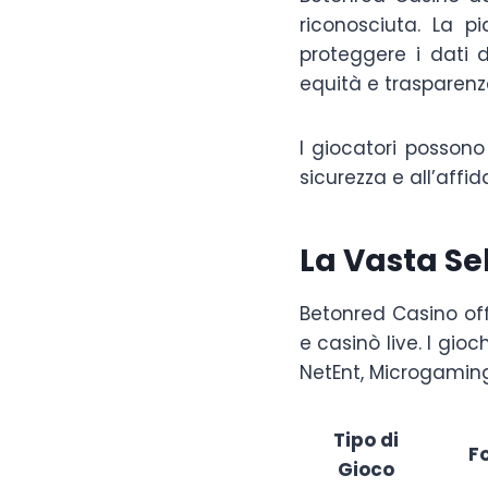
riconosciuta. La pi
proteggere i dati d
equità e trasparenza
I giocatori possono 
sicurezza e all’affida
La Vasta Se
Betonred Casino off
e casinò live. I gioc
NetEnt, Microgamin
Tipo di
Fo
Gioco