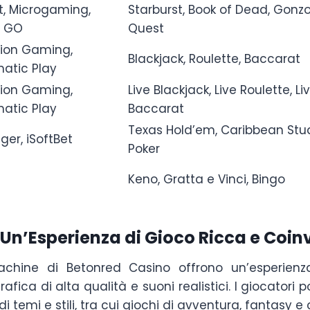
t, Microgaming,
Starburst, Book of Dead, Gonzo
n GO
Quest
tion Gaming,
Blackjack, Roulette, Baccarat
atic Play
tion Gaming,
Live Blackjack, Live Roulette, Li
atic Play
Baccarat
Texas Hold’em, Caribbean Stu
ger, iSoftBet
Poker
Keno, Gratta e Vinci, Bingo
 Un’Esperienza di Gioco Ricca e Coin
machine di Betonred Casino offrono un’esperienz
afica di alta qualità e suoni realistici. I giocatori 
emi e stili, tra cui giochi di avventura, fantasy e c