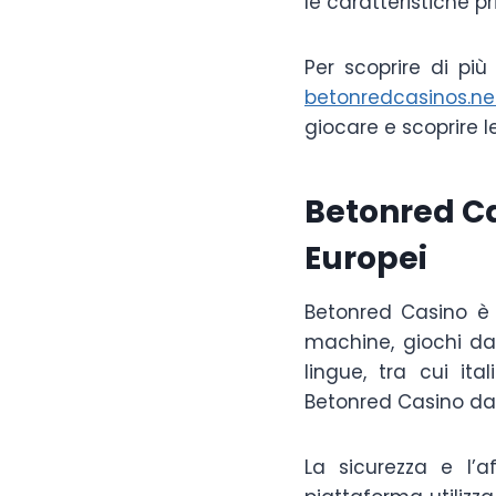
le caratteristiche p
Per scoprire di più 
betonredcasinos.ne
giocare e scoprire l
Betonred Ca
Europei
Betonred Casino è 
machine, giochi da 
lingue, tra cui it
Betonred Casino da 
La sicurezza e l’a