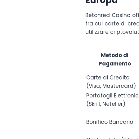
Europa
Betonred Casino off
tra cui carte di cre
utilizzare criptoval
Metodo di
Pagamento
Carte di Credito
(Visa, Mastercard)
Portafogli Elettronic
(Skrill, Neteller)
Bonifico Bancario