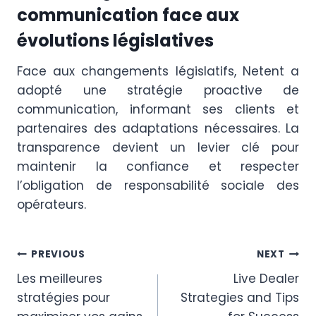
communication face aux
évolutions législatives
Face aux changements législatifs, Netent a
adopté une stratégie proactive de
communication, informant ses clients et
partenaires des adaptations nécessaires. La
transparence devient un levier clé pour
maintenir la confiance et respecter
l’obligation de responsabilité sociale des
opérateurs.
Post
PREVIOUS
NEXT
Les meilleures
Live Dealer
navigation
stratégies pour
Strategies and Tips