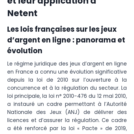
et leur application à
Netent
Les lois françaises sur les jeux
d’argent en ligne : panorama et
évolution
Le régime juridique des jeux d’argent en ligne
en France a connu une évolution significative
depuis la loi de 2010 sur l’ouverture à la
concurrence et à la régulation du secteur. La
loi principale, la loi n° 2010-476 du 12 mai 2010,
a instauré un cadre permettant à l’Autorité
Nationale des Jeux (ANJ) de délivrer des
licences et d’assurer la régulation. Ce cadre
a été renforcé par la loi « Pacte » de 2019,