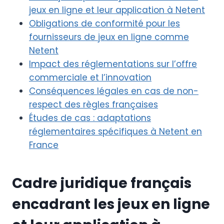
jeux en ligne et leur application à Netent
Obligations de conformité pour les
fournisseurs de jeux en ligne comme
Netent
Impact des réglementations sur l’offre
commerciale et l’innovation
Conséquences légales en cas de non-
respect des règles françaises
Études de cas : adaptations
réglementaires spécifiques à Netent en
France
Cadre juridique français
encadrant les jeux en ligne