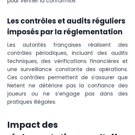
pour vérifier la conformité.
Les contrôles et audits réguliers
imposés par la réglementation
Les autorités françaises réalisent des
contrôles périodiques, incluant des audits
techniques, des vérifications financières et
une surveillance constante des opérations.
Ces contrôles permettent de s’assurer que
Netent ne détériore pas la confiance des
joueurs ou ne s’engage pas dans des
pratiques illégales.
Impact des