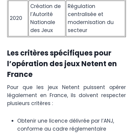
Création de
Régulation
l’Autorité
centralisée et
2020
Nationale
modernisation du
des Jeux
secteur
Les critères spécifiques pour
l’opération des jeux Netent en
France
Pour que les jeux Netent puissent opérer
légalement en France, ils doivent respecter
plusieurs critères :
Obtenir une licence délivrée par l’ANJ,
conforme au cadre réglementaire