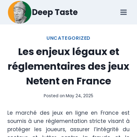
Skip
Deep Taste
to
content
UNCATEGORIZED
Les enjeux légaux et
réglementaires des jeux
Netent en France
Posted on
May 24, 2025
Le marché des jeux en ligne en France est
soumis à une réglementation stricte visant à
protéger les joueurs, assurer l’intégrité du