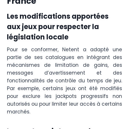
France
Les modifications apportées
aux jeux pour respecter la
législation locale
Pour se conformer, Netent a adapté une
partie de ses catalogues en intégrant des
mécanismes de limitation de gains, des
messages d’avertissement et des
fonctionnalités de contrôle du temps de jeu.
Par exemple, certains jeux ont été modifiés
pour exclure les jackpots progressifs non
autorisés ou pour limiter leur accès à certains
marchés.