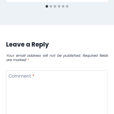
Leave a Reply
Your email address will not be published.
Required fields
are marked
*
Comment
*