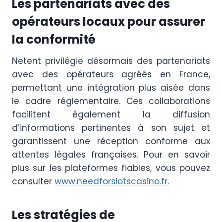
Les partenariats avec des
opérateurs locaux pour assurer
la conformité
Netent privilégie désormais des partenariats
avec des opérateurs agréés en France,
permettant une intégration plus aisée dans
le cadre réglementaire. Ces collaborations
facilitent également la diffusion
d’informations pertinentes à son sujet et
garantissent une réception conforme aux
attentes légales françaises. Pour en savoir
plus sur les plateformes fiables, vous pouvez
consulter
www.needforslotscasino.fr
.
Les stratégies de