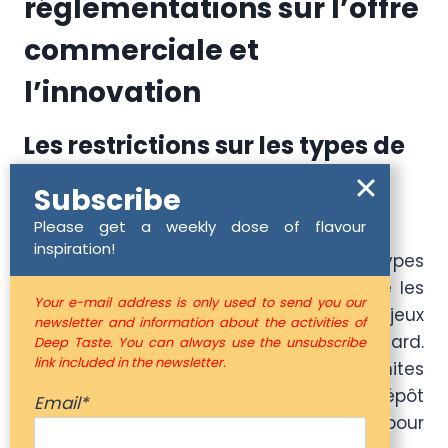
réglementations sur l’offre
commerciale et
l’innovation
Les restrictions sur les types de
jeux et fonctionnalités
Subscribe
autorisées
Please get a weekly dose of flavour
inspiration!
Le cadre réglementaire limite certains types
de jeux, notamment en ce qui concerne les
Your e-mail address is only used to send you our
jackpots progressifs non contrôlés, ou les jeux
newsletter and information about the activities of
de compétences déguisés en jeux de hasard.
Deep Taste. You can always use the unsubscribe
link included in the newsletter.
De plus, la réglementation impose des limites
en matière de temps de jeu, de dépôt
Email*
maximal et de modalités de retrait pour