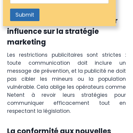
protéger les joueurs vulnérables.
Les limites publicitaires et leur
influence sur la stratégie
marketing
Les restrictions publicitaires sont strictes :
toute communication doit inclure un
message de prévention, et la publicité ne doit
pas cibler les mineurs ou la population
vulnérable. Cela oblige les opérateurs comme
Netent à revoir leurs stratégies pour
communiquer efficacement tout en
respectant la législation.
La conformité aux nouvelles