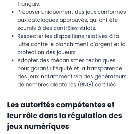
français.
Proposer uniquement des jeux conformes
aux catalogues approuvés, qui ont été
soumis à des contrôles stricts.
Respecter les dispositions relatives à la
lutte contre le blanchiment d’argent et la
protection des joueurs.
Adopter des mécanismes techniques
pour garantir l’équité et la transparence
des jeux, notamment via des générateurs
de nombres aléatoires (RNG) certifiés.
Les autorités compétentes et
leur rôle dans la régulation des
jeux numériques