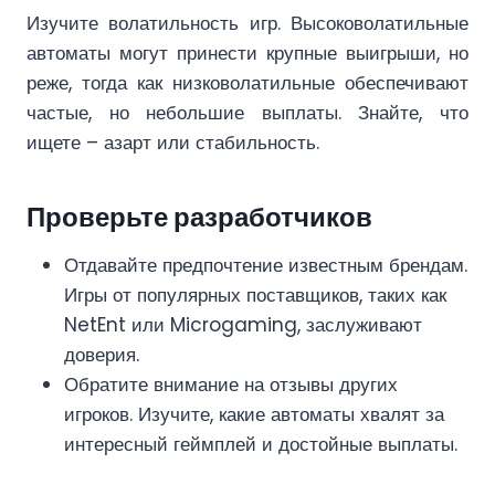
Изучите волатильность игр. Высоковолатильные
автоматы могут принести крупные выигрыши, но
реже, тогда как низковолатильные обеспечивают
частые, но небольшие выплаты. Знайте, что
ищете – азарт или стабильность.
Проверьте разработчиков
Отдавайте предпочтение известным брендам.
Игры от популярных поставщиков, таких как
NetEnt или Microgaming, заслуживают
доверия.
Обратите внимание на отзывы других
игроков. Изучите, какие автоматы хвалят за
интересный геймплей и достойные выплаты.