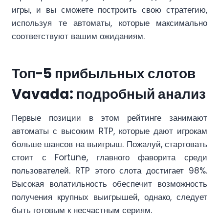
игры, и вы сможете построить свою стратегию,
используя те автоматы, которые максимально
соответствуют вашим ожиданиям.
Топ-5 прибыльных слотов
Vavada: подробный анализ
Первые позиции в этом рейтинге занимают
автоматы с высоким RTP, которые дают игрокам
больше шансов на выигрыш. Пожалуй, стартовать
стоит с Fortune, главного фаворита среди
пользователей. RTP этого слота достигает 98%.
Высокая волатильность обеспечит возможность
получения крупных выигрышей, однако, следует
быть готовым к несчастным сериям.