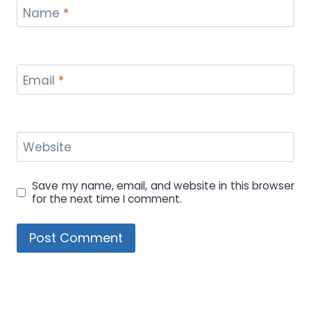
Name
*
Email
*
Website
Save my name, email, and website in this browser
for the next time I comment.