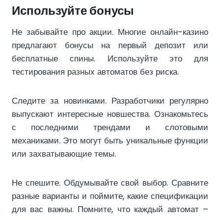
Используйте бонусы
Не забывайте про акции. Многие онлайн-казино
предлагают бонусы на первый депозит или
бесплатные спины. Используйте это для
тестирования разных автоматов без риска.
Следите за новинками. Разработчики регулярно
выпускают интересные новшества. Ознакомьтесь
с последними трендами и слотовыми
механиками. Это могут быть уникальные функции
или захватывающие темы.
Не спешите. Обдумывайте свой выбор. Сравните
разные варианты и поймите, какие спецификации
для вас важны. Помните, что каждый автомат –