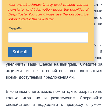
механику работы автоматов и подготовиться к
Your e-mail address is only used to send you our
newsletter and information about the activities of
реальной игре. Изучайте комбинации, бонусные
Deep Taste. You can always use the unsubscribe
игры и особенности выплат. Чем лучше вы будете
link included in the newsletter.
знакомы с игрой, тем больше уверенности на
Email*
реальных ставках.
Не упускайте возможность использовать бонусы.
Казино часто предоставляет фриспины и
дополнительные кредиты. Это может существенно
увеличить ваши шансы на выигрыш. Следите за
акциями и не стесняйтесь воспользоваться
всеми доступными предложениями.
В конечном счете, важно помнить, что азарт это не
только игра, но и развлечение. Сохраняйте
спокойствие и подходите к процессу с умом.