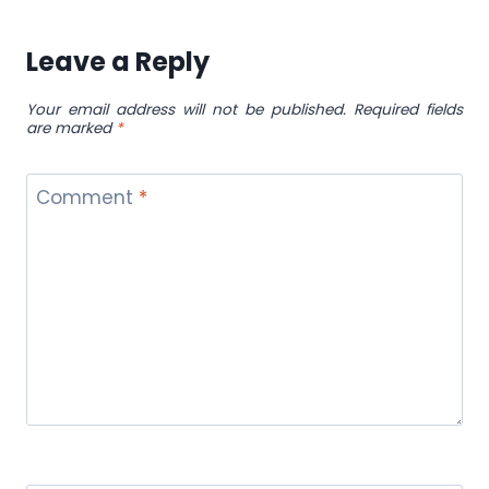
Leave a Reply
Your email address will not be published.
Required fields
are marked
*
Comment
*