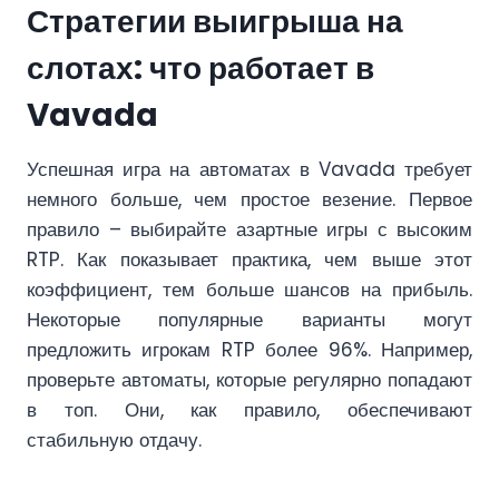
Стратегии выигрыша на
слотах: что работает в
Vavada
Успешная игра на автоматах в Vavada требует
немного больше, чем простое везение. Первое
правило – выбирайте азартные игры с высоким
RTP. Как показывает практика, чем выше этот
коэффициент, тем больше шансов на прибыль.
Некоторые популярные варианты могут
предложить игрокам RTP более 96%. Например,
проверьте автоматы, которые регулярно попадают
в топ. Они, как правило, обеспечивают
стабильную отдачу.