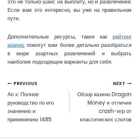
это не только шанс на выплату, но и развлечение.
Если вам это интересно, вы уже на правильном
пути.
Дополнительные ресурсы, такие как
рейтинг
казино
, помогут вам более детально разобраться
в мире азартных развлечений и выбрать
наиболее подходящие варианты для себя.
Post
PREVIOUS
NEXT
Ап х: Полное
Обзор казино Dragon
navigation
руководство по его
Money и отличие
значению и
crash-игр от
применению 1485
классических слотов